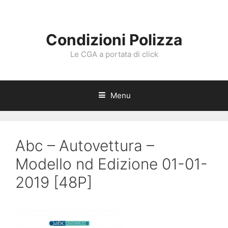
Vai
al
contenuto
Condizioni Polizza
Le CGA a portata di click
Menu
Abc – Autovettura –
Modello nd Edizione 01-01-
2019 [48P]