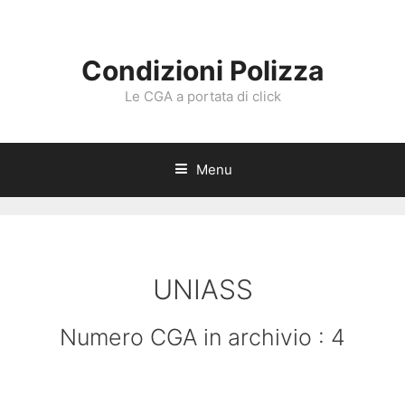
Vai
al
contenuto
Condizioni Polizza
Le CGA a portata di click
Menu
UNIASS
Numero CGA in archivio : 4