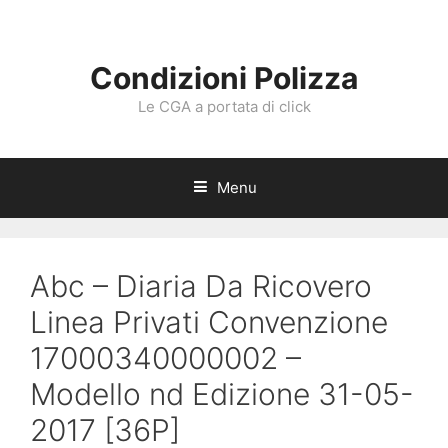
Vai
al
contenuto
Condizioni Polizza
Le CGA a portata di click
Menu
Abc – Diaria Da Ricovero
Linea Privati Convenzione
17000340000002 –
Modello nd Edizione 31-05-
2017 [36P]