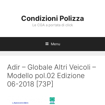
Vai
al
contenuto
Condizioni Polizza
Le CGA a portata di click
Menu
Adir – Globale Altri Veicoli –
Modello pol.02 Edizione
06-2018 [73P]