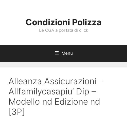
Vai
al
contenuto
Condizioni Polizza
Le CGA a portata di click
Menu
Alleanza Assicurazioni –
Allfamilycasapiu’ Dip –
Modello nd Edizione nd
[3P]