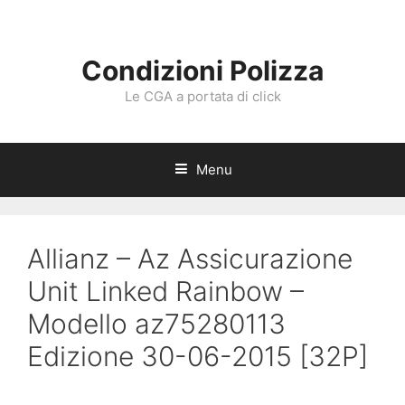
Vai
al
contenuto
Condizioni Polizza
Le CGA a portata di click
Menu
Allianz – Az Assicurazione
Unit Linked Rainbow –
Modello az75280113
Edizione 30-06-2015 [32P]