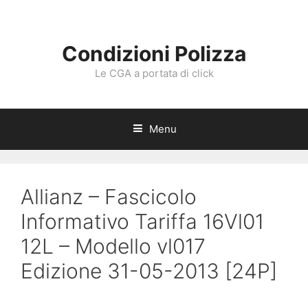
Vai
al
contenuto
Condizioni Polizza
Le CGA a portata di click
Menu
Allianz – Fascicolo
Informativo Tariffa 16Vl01
12L – Modello vl017
Edizione 31-05-2013 [24P]