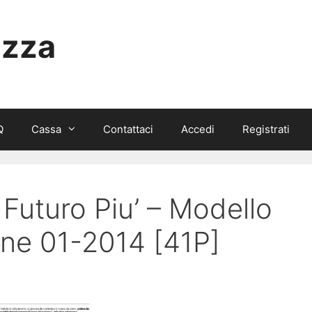
izza
Q
Cassa
Contattaci
Accedi
Registrati
 Futuro Piu’ – Modello
one 01-2014 [41P]