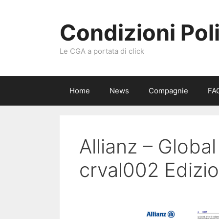
Vai
al
Condizioni Pol
contenuto
Le CGA a portata di click
Home
News
Compagnie
FA
Allianz – Global
crval002 Edizi