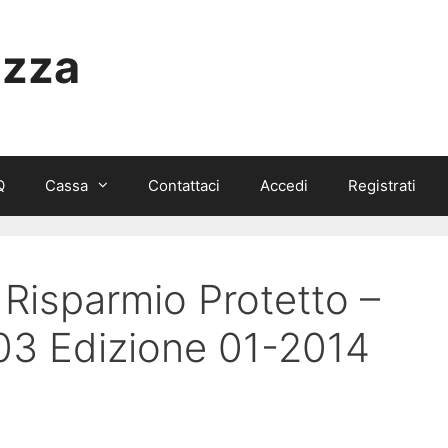
izza
Q
Cassa
Contattaci
Accedi
Registrati
l Risparmio Protetto –
03 Edizione 01-2014