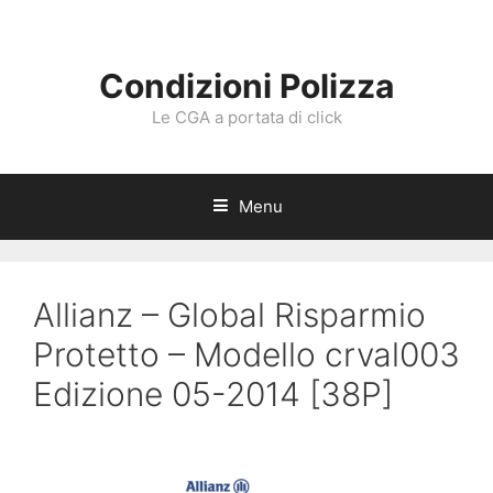
Vai
al
contenuto
Condizioni Polizza
Le CGA a portata di click
Menu
Allianz – Global Risparmio
Protetto – Modello crval003
Edizione 05-2014 [38P]