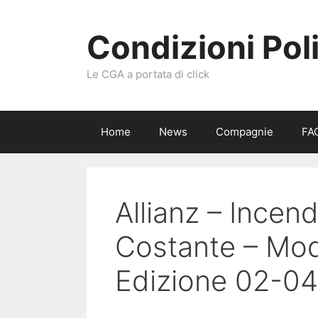
Vai
al
Condizioni Pol
contenuto
Le CGA a portata di click
Home
News
Compagnie
FA
Allianz – Incen
Costante – Mo
Edizione 02-04