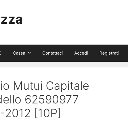
izza
Q
Cassa
Contattaci
Accedi
Registrati
dio Mutui Capitale
dello 62590977
-2012 [10P]