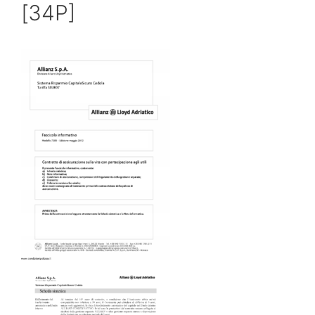
[34P]