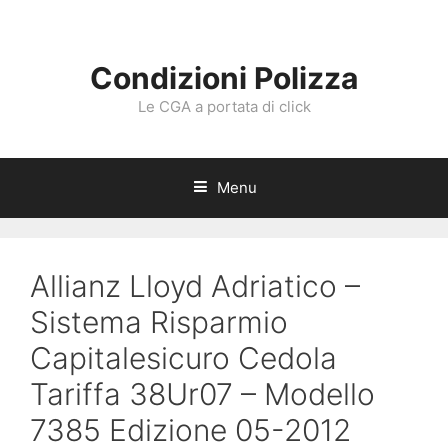
Vai
al
contenuto
Condizioni Polizza
Le CGA a portata di click
Menu
Allianz Lloyd Adriatico –
Sistema Risparmio
Capitalesicuro Cedola
Tariffa 38Ur07 – Modello
7385 Edizione 05-2012