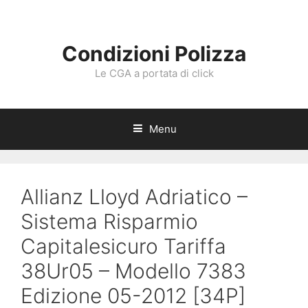
Vai
al
contenuto
Condizioni Polizza
Le CGA a portata di click
Menu
Allianz Lloyd Adriatico –
Sistema Risparmio
Capitalesicuro Tariffa
38Ur05 – Modello 7383
Edizione 05-2012 [34P]