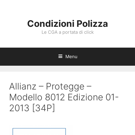
Vai
al
contenuto
Condizioni Polizza
Le CGA a portata di click
Menu
Allianz – Protegge –
Modello 8012 Edizione 01-
2013 [34P]