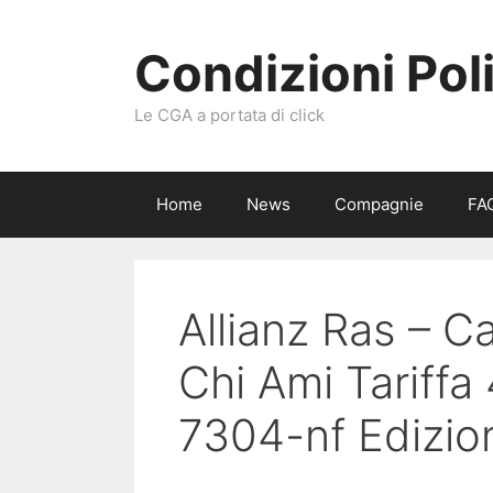
Vai
al
Condizioni Pol
contenuto
Le CGA a portata di click
Home
News
Compagnie
FA
Allianz Ras – Ca
Chi Ami Tariff
7304-nf Edizio