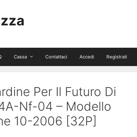
izza
Q
Cassa
Contattaci
Accedi
Registrati
rdine Per Il Futuro Di
a 4A-Nf-04 – Modello
ne 10-2006 [32P]