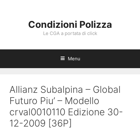
Vai
al
contenuto
Condizioni Polizza
Le CGA a portata di click
Menu
Allianz Subalpina – Global
Futuro Piu’ – Modello
crval0010110 Edizione 30-
12-2009 [36P]