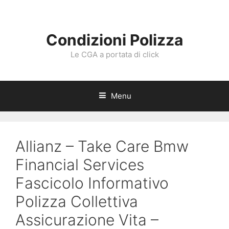
Vai
al
contenuto
Condizioni Polizza
Le CGA a portata di click
Menu
Allianz – Take Care Bmw
Financial Services
Fascicolo Informativo
Polizza Collettiva
Assicurazione Vita –