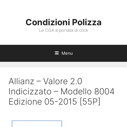
Vai
al
contenuto
Condizioni Polizza
Le CGA a portata di click
Menu
Allianz – Valore 2.0
Indicizzato – Modello 8004
Edizione 05-2015 [55P]