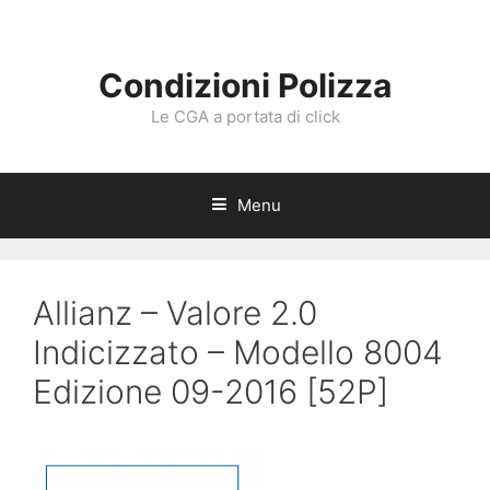
Vai
al
contenuto
Condizioni Polizza
Le CGA a portata di click
Menu
Allianz – Valore 2.0
Indicizzato – Modello 8004
Edizione 09-2016 [52P]