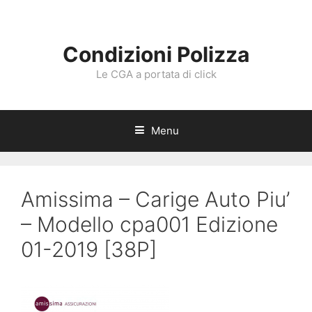
Vai
al
contenuto
Condizioni Polizza
Le CGA a portata di click
Menu
Amissima – Carige Auto Piu’
– Modello cpa001 Edizione
01-2019 [38P]