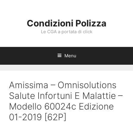
Vai
al
contenuto
Condizioni Polizza
Le CGA a portata di click
Menu
Amissima – Omnisolutions
Salute Infortuni E Malattie –
Modello 60024c Edizione
01-2019 [62P]