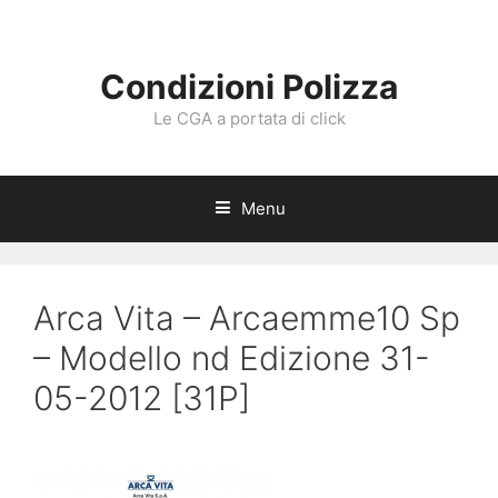
Vai
al
contenuto
Condizioni Polizza
Le CGA a portata di click
Menu
Arca Vita – Arcaemme10 Sp
– Modello nd Edizione 31-
05-2012 [31P]