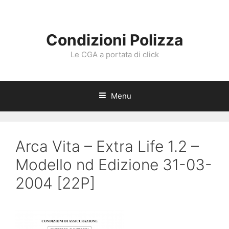
Vai
al
contenuto
Condizioni Polizza
Le CGA a portata di click
Menu
Arca Vita – Extra Life 1.2 –
Modello nd Edizione 31-03-
2004 [22P]