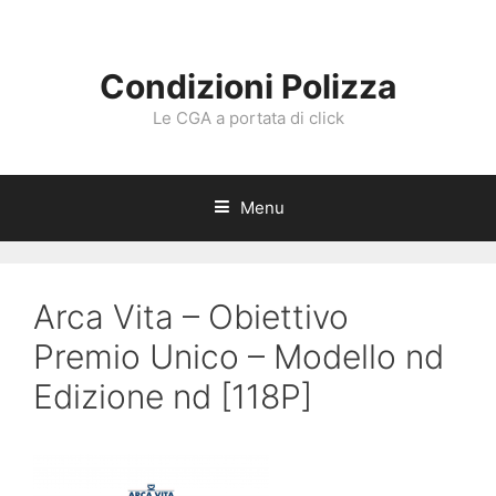
Vai
al
contenuto
Condizioni Polizza
Le CGA a portata di click
Menu
Arca Vita – Obiettivo
Premio Unico – Modello nd
Edizione nd [118P]