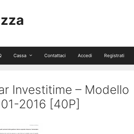
izza
Q
Cassa
Contattaci
Accedi
Registrati
ar Investitime – Modello
-01-2016 [40P]