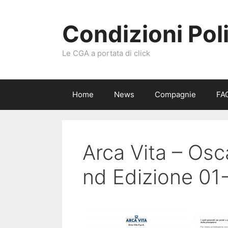
Vai
al
Condizioni Pol
contenuto
Le CGA a portata di click
Home
News
Compagnie
FA
Arca Vita – Osc
nd Edizione 01