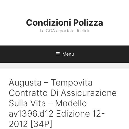
Vai
al
contenuto
Condizioni Polizza
Le CGA a portata di click
Menu
Augusta – Tempovita
Contratto Di Assicurazione
Sulla Vita – Modello
av1396.d12 Edizione 12-
2012 [34P]