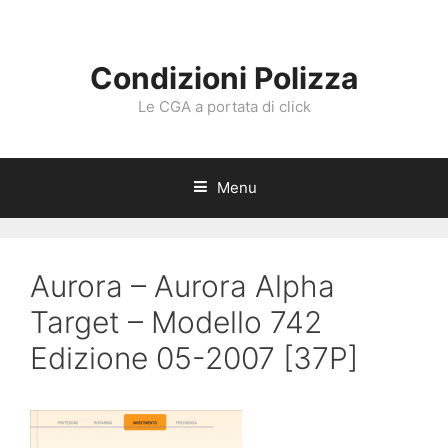
Vai
al
contenuto
Condizioni Polizza
Le CGA a portata di click
Menu
Aurora – Aurora Alpha
Target – Modello 742
Edizione 05-2007 [37P]