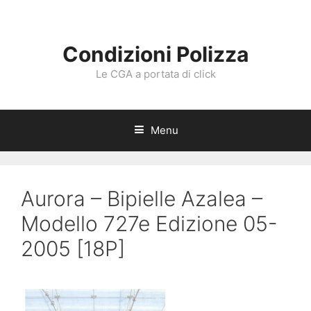
Vai
al
contenuto
Condizioni Polizza
Le CGA a portata di click
Menu
Aurora – Bipielle Azalea –
Modello 727e Edizione 05-
2005 [18P]