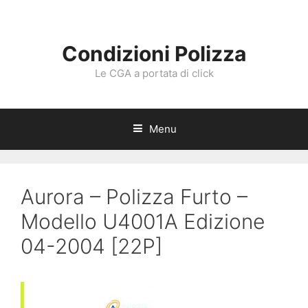
Vai
al
contenuto
Condizioni Polizza
Le CGA a portata di click
Menu
Aurora – Polizza Furto –
Modello U4001A Edizione
04-2004 [22P]