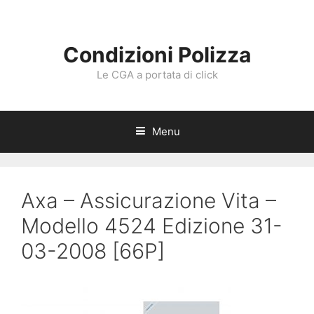
Vai
al
contenuto
Condizioni Polizza
Le CGA a portata di click
Menu
Axa – Assicurazione Vita –
Modello 4524 Edizione 31-
03-2008 [66P]