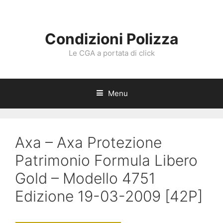
Vai
al
contenuto
Condizioni Polizza
Le CGA a portata di click
Menu
Axa – Axa Protezione
Patrimonio Formula Libero
Gold – Modello 4751
Edizione 19-03-2009 [42P]