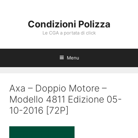
Vai
al
contenuto
Condizioni Polizza
Le CGA a portata di click
Menu
Axa – Doppio Motore –
Modello 4811 Edizione 05-
10-2016 [72P]