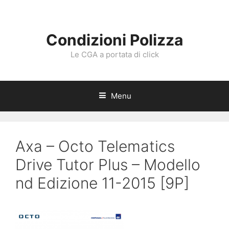
Vai
al
contenuto
Condizioni Polizza
Le CGA a portata di click
Menu
Axa – Octo Telematics
Drive Tutor Plus – Modello
nd Edizione 11-2015 [9P]