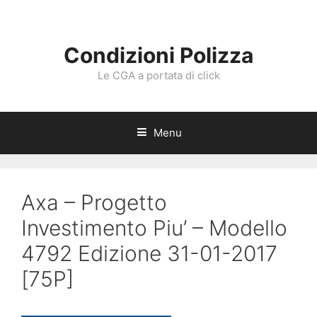
Vai
al
contenuto
Condizioni Polizza
Le CGA a portata di click
Menu
Axa – Progetto
Investimento Piu’ – Modello
4792 Edizione 31-01-2017
[75P]