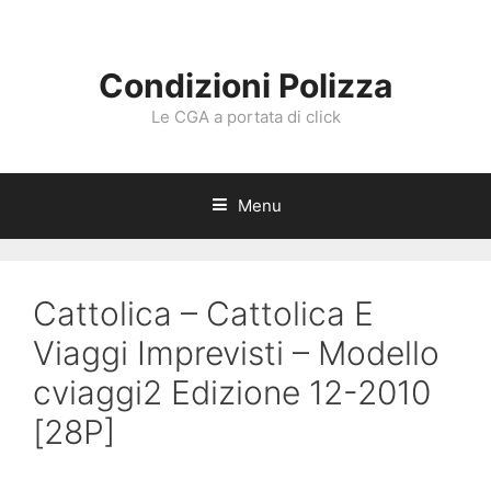
Vai
al
contenuto
Condizioni Polizza
Le CGA a portata di click
Menu
Cattolica – Cattolica E
Viaggi Imprevisti – Modello
cviaggi2 Edizione 12-2010
[28P]