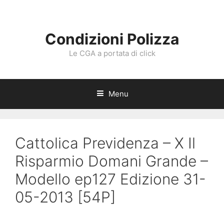
Vai
al
contenuto
Condizioni Polizza
Le CGA a portata di click
Menu
Cattolica Previdenza – X Il
Risparmio Domani Grande –
Modello ep127 Edizione 31-
05-2013 [54P]