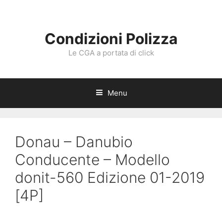
Vai
al
contenuto
Condizioni Polizza
Le CGA a portata di click
Menu
Donau – Danubio
Conducente – Modello
donit-560 Edizione 01-2019
[4P]