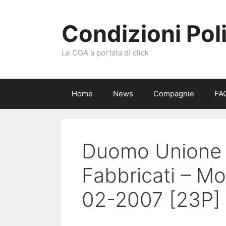
Vai
al
Condizioni Pol
contenuto
Le CGA a portata di click
Home
News
Compagnie
FA
Duomo Unione –
Fabbricati – Mo
02-2007 [23P]