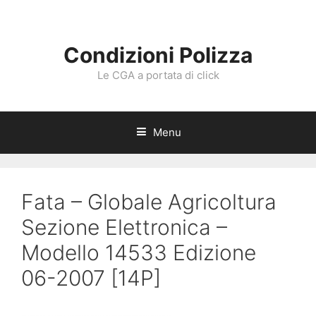
Vai
al
contenuto
Condizioni Polizza
Le CGA a portata di click
Menu
Fata – Globale Agricoltura
Sezione Elettronica –
Modello 14533 Edizione
06-2007 [14P]