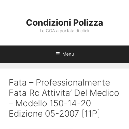
Vai
al
contenuto
Condizioni Polizza
Le CGA a portata di click
Menu
Fata – Professionalmente
Fata Rc Attivita’ Del Medico
– Modello 150-14-20
Edizione 05-2007 [11P]