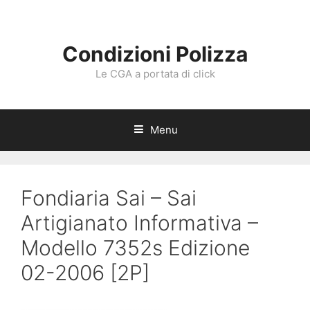
Vai
al
contenuto
Condizioni Polizza
Le CGA a portata di click
Menu
Fondiaria Sai – Sai
Artigianato Informativa –
Modello 7352s Edizione
02-2006 [2P]