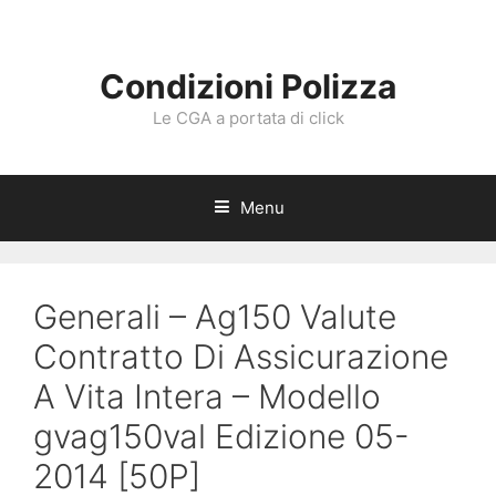
Vai
al
contenuto
Condizioni Polizza
Le CGA a portata di click
Menu
Generali – Ag150 Valute
Contratto Di Assicurazione
A Vita Intera – Modello
gvag150val Edizione 05-
2014 [50P]