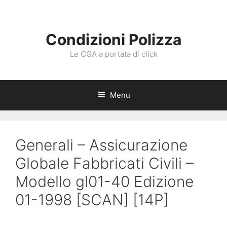
Vai
al
contenuto
Condizioni Polizza
Le CGA a portata di click
Menu
Generali – Assicurazione
Globale Fabbricati Civili –
Modello gl01-40 Edizione
01-1998 [SCAN] [14P]