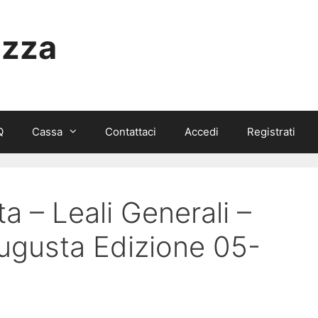
izza
Q
Cassa
Contattaci
Accedi
Registrati
a – Leali Generali –
ugusta Edizione 05-