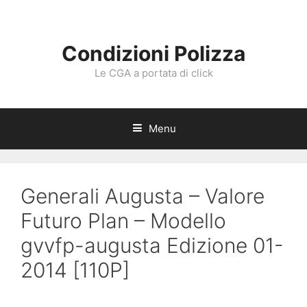
Vai
al
contenuto
Condizioni Polizza
Le CGA a portata di click
Menu
Generali Augusta – Valore
Futuro Plan – Modello
gvvfp-augusta Edizione 01-
2014 [110P]