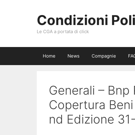
Vai
al
Condizioni Pol
contenuto
Le CGA a portata di click
Home
News
Compagnie
FA
Generali – Bnp
Copertura Beni
nd Edizione 31