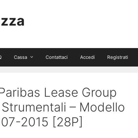
izza
Q
Cassa
Contattaci
Accedi
Registrati
 Paribas Lease Group
 Strumentali – Modello
-07-2015 [28P]