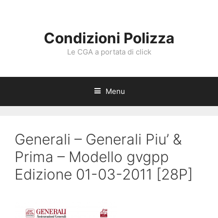
Vai
al
contenuto
Condizioni Polizza
Le CGA a portata di click
Menu
Generali – Generali Piu’ &
Prima – Modello gvgpp
Edizione 01-03-2011 [28P]