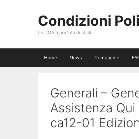
Vai
al
Condizioni Pol
contenuto
Le CGA a portata di click
Home
News
Compagnie
FA
Generali – Gene
Assistenza Qui 
ca12-01 Edizio