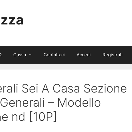
izza
Q
Cassa
Contattaci
Accedi
Registrati
rali Sei A Casa Sezione
Generali – Modello
ne nd [10P]