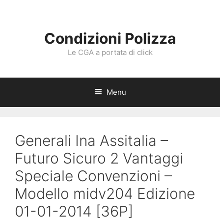
Vai
al
contenuto
Condizioni Polizza
Le CGA a portata di click
Menu
Generali Ina Assitalia –
Futuro Sicuro 2 Vantaggi
Speciale Convenzioni –
Modello midv204 Edizione
01-01-2014 [36P]