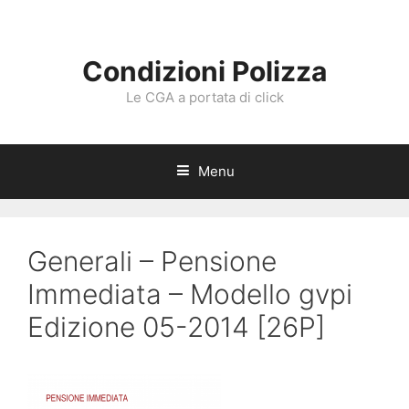
Vai
al
contenuto
Condizioni Polizza
Le CGA a portata di click
Menu
Generali – Pensione
Immediata – Modello gvpi
Edizione 05-2014 [26P]